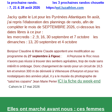
la prochaine rando. les 3 prochaines randos chouette
: 7, 21 & 28 août 2026
https:/
epl.luzathlon.com
Jacky quitte le Lot pour les Pyrénées Atlantiques fin août,
j'ai repris l'élaboration des plannings de rando, afin de
compléter le mois de SEPTEMBRE 2026, ci-dessous les
dates libres à ce jour :
les mercredis : 2 ,9, 16, 30 septembre et 7 octobre les
dimanches : 13, 20 septembre et 4 octobre
Bonjour Claudine & Marie Claude apportent une modification au
programme du
27 septembre à Figeac
: A Peyrusse le Roc nous
n'avons pas réussi à trouver des sentiers agréables, trop de route sans
intérêt ni ombrage. Donc changement de rando pour un circuit de 16,5
km et environ 300 m de dénivelé à Villeneuve d'Aveyron et pour les
nostalgiques des années yéyé, il y a le musée du photographe de
ICI la fiche du week-end
"salut les copains" Jean Marie Perier
Cahors le 17 mai 2026
Elles ont marché avant nous : ces femmes