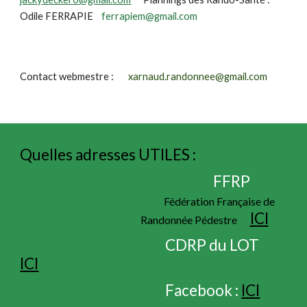
Odile FERRAPIE
ferrapiem@gmail.com
Contact webmestre :
xarnaud.randonnee@gmail.com
Quelles adresses UTILES :
FFRP
Fédération Française de
ICI
Randonnée Pédestre
CDRP du LOT
ICI
Facebook :
ICI