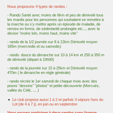
Nous proposons 4 types de randos :
- Rando Santé avec moins de 6km et peu de dénivelé tous
les mardis pour les personnes qui souhaitent
se remettre à
la marche ou s'y mettre après un épisode de maladie, de
remise en forme, de sédentarité prolongée etc..., avec la
devise "moins loin, moins haut, moins vite"
- rando de la 1/2 journée sur 8 à 12km Dénivelé moyen
185m (mercredis et ou samedis)
- rando douce du dimanche sur 10 à 14 km et 250 à 350 m
de dénivelé (départ à 10h00)
- rando de la journée sur 15 à 25km et Dénivelé moyen
470m ( le dimanche en règle générale)
- rando récrée le 1er samedi de chaque mois avec des
poses "dessins" "photos" et petite découverte (Mercuès,
vallée du Célé, .... )
Le club propose aussi 1 à 2 et parfois 3 séjours hors du
Lot (de 4 à 7 j), en juin ou en septembre
Vous pouvez participer à deux randos sans licence,