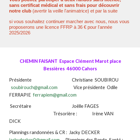
sans certificat médical et sans frais pour découvrir
notre club
(avertir la veille l'animatrice) et par la suite
si vous souhaitez continuer marcher avec nous, nous vous
proposerons une licence FFRP à 36 € pour l'année
2025/2026
CHEMIN FAISANT Espace Clément Marot place
Bessières 46000 Cahors
Présidente Christiane SOUBIROU
soubirouch@gmail.com
Vice présidente
Odile
FERRAPIE
ferrapiem@gmail.com
Secrétaire
Joëlle FAGES
Trésorière : Irène VAN
DICK
Plannings randonnées & CR : Jacky DECKER
jackydecker0@gmail.com
Plannings des Rando-Santé :